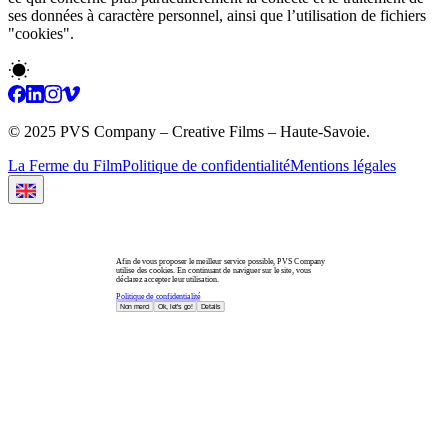
ses données à caractère personnel, ainsi que l’utilisation de fichiers
"cookies".
© 2025 PVS Company – Creative Films – Haute-Savoie.
La Ferme du Film
Politique de confidentialité
Mentions légales
Afin de vous proposer le meilleur service possible, PVS Company
utilise des cookies. En continuant de naviguer sur le site, vous
déclarez accepter leur utilisation.
Politique de confidentialité
Non merci
Ok, let's go!
Details