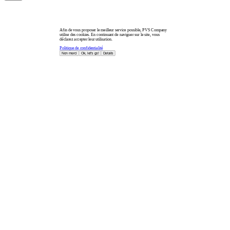
Afin de vous proposer le meilleur service possible, PVS Company
utilise des cookies. En continuant de naviguer sur le site, vous
déclarez accepter leur utilisation.
Politique de confidentialité
Non merci
Ok, let's go!
Details