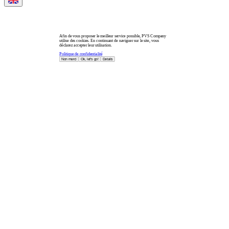
Afin de vous proposer le meilleur service possible, PVS Company
utilise des cookies. En continuant de naviguer sur le site, vous
déclarez accepter leur utilisation.
Politique de confidentialité
Non merci
Ok, let's go!
Details