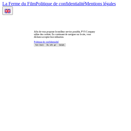
La Ferme du Film
Politique de confidentialité
Mentions légales
Afin de vous proposer le meilleur service possible, PVS Company
utilise des cookies. En continuant de naviguer sur le site, vous
déclarez accepter leur utilisation.
Politique de confidentialité
Non merci
Ok, let's go!
Details